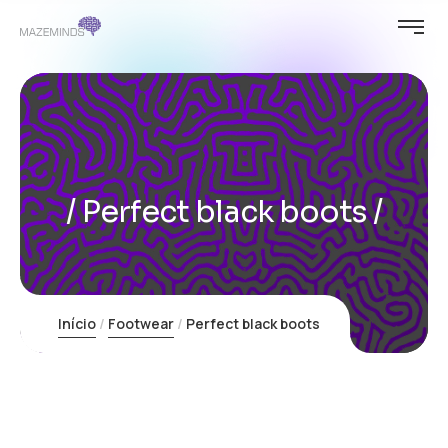
Perfect black boots
Início
Footwear
Perfect black boots