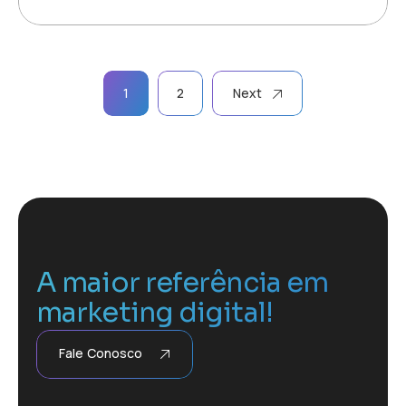
Paginação
1
2
Next
de
posts
A maior referência em
marketing digital!
Fale Conosco