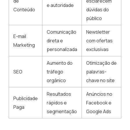
de
esclarecem
e autoridade
Conteúdo
dúvidas do
público
Comunicação
Newsletter
E-mail
direta e
com ofertas
Marketing
personalizada
exclusivas
Aumento do
Otimização de
SEO
tráfego
palavras-
orgânico
chave no site
Resultados
Anúncios no
Publicidade
rápidos e
Facebook e
Paga
segmentação
Google Ads